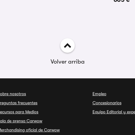
Volver arriba
obre nosotros
Empleo
reguntas frecuentes
Concesionarios
ecursos para Medios
Equipo Editorial y exp
ala de prensa Carwow
erchandising oficial de Carwow