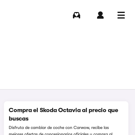
Comprar
Iniciar sesión
Menú
Compra el Skoda Octavia al precio que
buscas
Disfruta de cambiar de coche con Carwow, recibe las
mejores ofertas de concesionarios oficiales y compra al