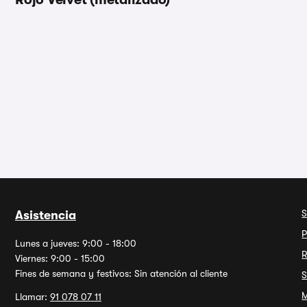
S
Asistencia
P
Lunes a jueves: 9:00 - 18:00
R
Viernes: 9:00 - 15:00
Fines de semana y festivos: Sin atención al cliente
S
M
Llamar:
91 078 07 11