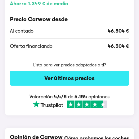
Ahorra 1.349 € de media
Precio Carwow desde
Al contado
46.504 €
Oferta financiando
46.504 €
Listo para ver precios adaptados a ti?
Ver últimos precios
Valoración
4,4/5
de
6.154
opiniones
Opinión de Carwow
Cómo probamos los coches