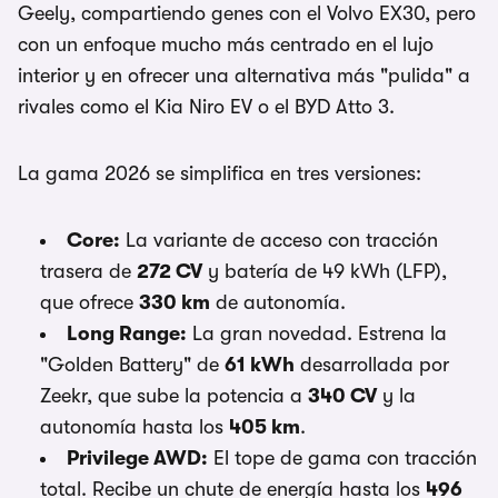
Geely, compartiendo genes con el Volvo EX30, pero
con un enfoque mucho más centrado en el lujo
interior y en ofrecer una alternativa más "pulida" a
rivales como el Kia Niro EV o el BYD Atto 3.
La gama 2026 se simplifica en tres versiones:
Core:
La variante de acceso con tracción
trasera de
272 CV
y batería de 49 kWh (LFP),
que ofrece
330 km
de autonomía.
Long Range:
La gran novedad. Estrena la
"Golden Battery" de
61 kWh
desarrollada por
Zeekr, que sube la potencia a
340 CV
y la
autonomía hasta los
405 km
.
Privilege AWD:
El tope de gama con tracción
total. Recibe un chute de energía hasta los
496