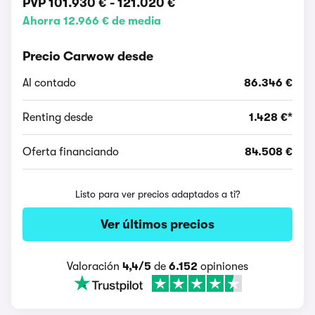
PVP
101.930 €
-
121.020 €
Ahorra 12.966 € de media
Precio Carwow desde
Al contado
86.346 €
Renting desde
1.428 €*
Oferta financiando
84.508 €
Listo para ver precios adaptados a ti?
Ver últimos precios
Valoración
4,4/5
de
6.152
opiniones