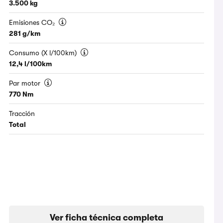
3.500 kg
Emisiones CO₂
281 g/km
Consumo (X l/100km)
12,4 l/100km
Par motor
770 Nm
Tracción
Total
Ver ficha técnica completa