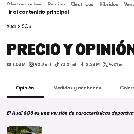
Ofertas coches
Renting
Eléctricos
Híbridos
Ven
Ir al contenido principal
Audi
SQ8
PRECIO Y OPINIÓN
1,03 M
42,9 mil
70,2 mil
2,38 M
4,21 mil
Opinión
Medidas y acabados
Color
El Audi SQ8 es una versión de características deportiv