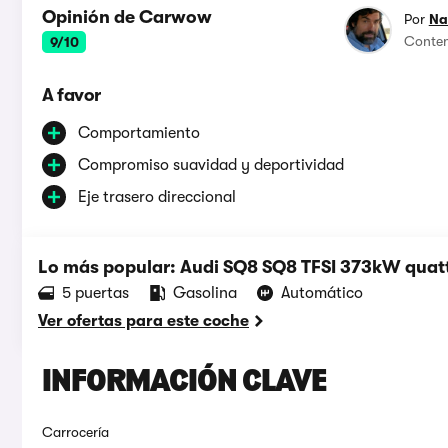
Opinión de Carwow
Por
Na
Conten
9/10
A favor
Comportamiento
Compromiso suavidad y deportividad
Eje trasero direccional
Lo más popular: Audi SQ8 SQ8 TFSI 373kW quatt
5 puertas
Gasolina
Automático
Ver ofertas para este coche
INFORMACIÓN CLAVE
Carrocería