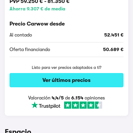
PVP
59.250 €
-
81.350 €
Ahorra 9.307 € de media
Precio Carwow desde
Al contado
52.451 €
Oferta financiando
50.689 €
Listo para ver precios adaptados a ti?
Ver últimos precios
Valoración
4,4/5
de
6.154
opiniones
Espacio