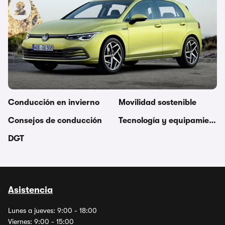
Redacción carwow
13 de diciembre de 2019
Temas relacionados en esta
categoría
Combustible
Mantenimiento, reparacion
Conducción en invierno
Movilidad sostenible
Consejos de conducción
Tecnología y equipamiento
DGT
Asistencia
Lunes a jueves: 9:00 - 18:00
Viernes: 9:00 - 15:00