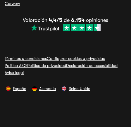
Carwow
Valoración
4,4/5
de
6.154
opiniones
Términos y condiciones
Configurar cookies y privacidad
Política ASG
Política de privacidad
Declaración de accesibilidad
Aviso legal
España
Alemania
Reino Unido