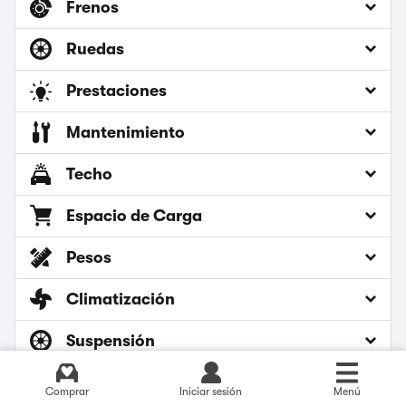
Frenos
Ruedas
Prestaciones
Mantenimiento
Techo
Espacio de Carga
Pesos
Climatización
Suspensión
Portaobjetos
Ver últimos precios
Comprar
Iniciar sesión
Menú