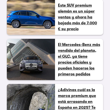
Este SUV premium
alemán es un súper
ventas y ahora ha
bajado más de 7.000
€ su precio
El Mercedes-Benz más
vendido del planeta,
el GLC, ya tiene
precios oficiales y
pueden hacerse los
primeros pedidos
¿Adivinas cuál es la
marca premium que
está arrasando en
España en 2025? Te