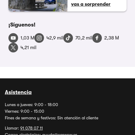
vas a sorprender
¡Síguenos!
1,03 M
42,9 mil
70,2 mil
2,38 M
4,21 mil
Asistencia
Lunes a jueves: 9:00 - 18:00
Viernes: 9:00 - 15:00
Fines de semana y festivos: Sin atención al cliente
Llamar:
91 078 07 11
Correo electrónico:
ayuda@carwow.es