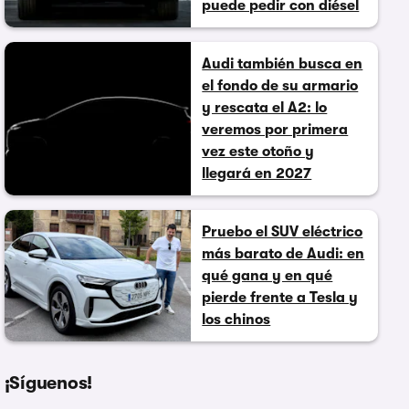
puede pedir con diésel
Audi también busca en
el fondo de su armario
y rescata el A2: lo
veremos por primera
vez este otoño y
llegará en 2027
Pruebo el SUV eléctrico
más barato de Audi: en
qué gana y en qué
pierde frente a Tesla y
los chinos
¡Síguenos!