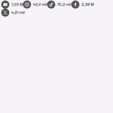
1,03 M
42,9 mil
70,2 mil
2,38 M
4,21 mil