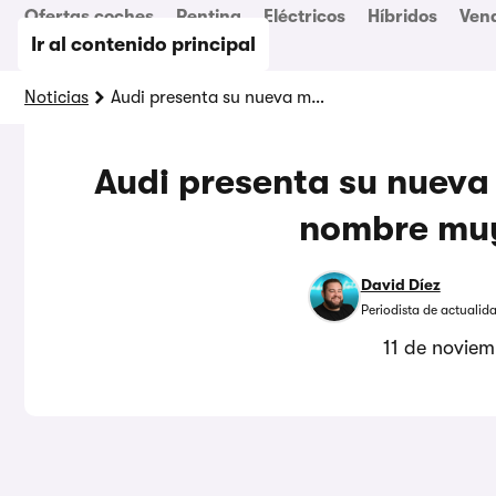
Ofertas coches
Renting
Eléctricos
Híbridos
Ven
Ir al contenido principal
Noticias
Audi presenta su nueva marca en China con un nombre muy “original”
Audi presenta su nueva
nombre muy
David Díez
Periodista de actualid
11 de novie