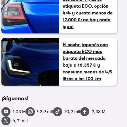
etiqueta ECO, opción
4×4 y cuesta menos de
17.000 €: no hay nada
igual
El coche japonés con
etiqueta ECO más
barato del mercado
baja a 16.357 € y
consume menos de 4,5
litros a los 100 km
¡Síguenos!
1,03 M
42,9 mil
70,2 mil
2,38 M
4,21 mil