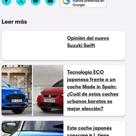
Leer más
Opinión del nuevo
Suzuki Swift
Tecnología ECO
japonesa frente a un
coche Made in Spain:
¿Cuál de estos coches
urbanos baratos es
mejor elección?
Este coche japonés
consume 4 l, tiene