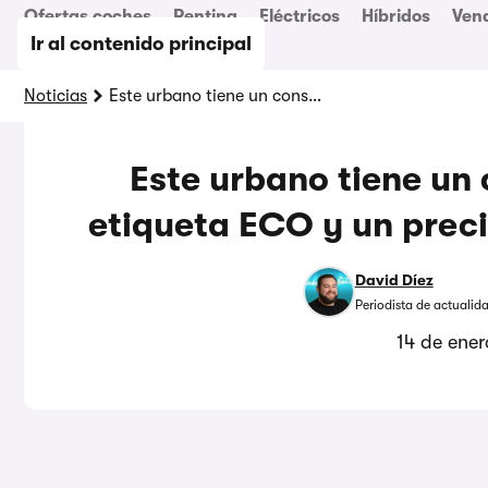
Ofertas coches
Renting
Eléctricos
Híbridos
Ven
Ir al contenido principal
Noticias
Este urbano tiene un consumo de 4,1 litros, etiqueta ECO y un precio de menos de 16.800 €
Este urbano tiene un 
etiqueta ECO y un prec
David Díez
Periodista de actualid
14 de ene