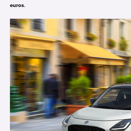
euros
.