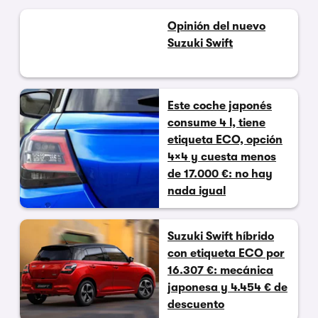
Opinión del nuevo
Suzuki Swift
Este coche japonés
consume 4 l, tiene
etiqueta ECO, opción
4×4 y cuesta menos
de 17.000 €: no hay
nada igual
Suzuki Swift híbrido
con etiqueta ECO por
16.307 €: mecánica
japonesa y 4.454 € de
descuento