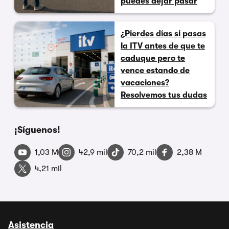
puedes dejar pasar
¿Pierdes días si pasas
la ITV antes de que te
caduque pero te
vence estando de
vacaciones?
Resolvemos tus dudas
¡Síguenos!
1,03 M
42,9 mil
70,2 mil
2,38 M
4,21 mil
Asistencia