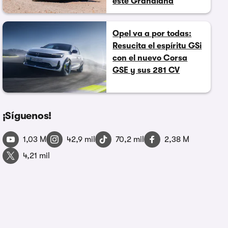
este Grandland
Opel va a por todas:
Resucita el espíritu GSi
con el nuevo Corsa
GSE y sus 281 CV
¡Síguenos!
1,03 M
42,9 mil
70,2 mil
2,38 M
4,21 mil