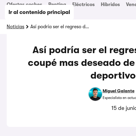
Ofertas coches
Renting
Eléctricos
Híbridos
Ven
Ir al contenido principal
Noticias
Así podría ser el regreso del Opel Calibra: el coupé mas deseado de los 90 renace como un deportivo moderno
Así podría ser el regre
coupé mas deseado de 
deportiv
Miguel Galante
Especialista en actu
15 de jun