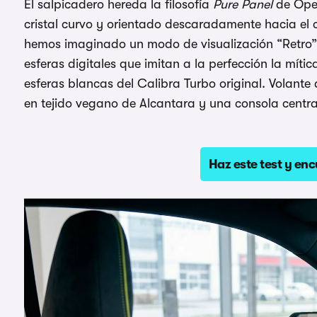
El salpicadero hereda la filosofía
Pure Panel
de Opel
cristal curvo y orientado descaradamente hacia el 
hemos imaginado un modo de visualización “Retro” 
esferas digitales que imitan a la perfección la mít
esferas blancas del Calibra Turbo original. Volant
en tejido vegano de Alcantara y una consola centra
Haz este test y enc