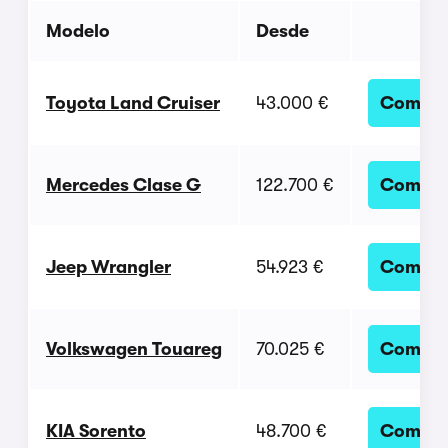
Modelo
Desde
Toyota Land Cruiser
43.000 €
Compara
Mercedes Clase G
122.700 €
Compara
Jeep Wrangler
54.923 €
Compara
Volkswagen Touareg
70.025 €
Compara
KIA Sorento
48.700 €
Compara