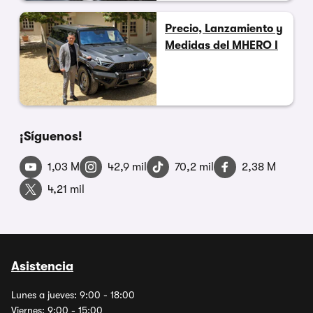
Precio, Lanzamiento y
Medidas del MHERO I
¡Síguenos!
1,03 M
42,9 mil
70,2 mil
2,38 M
4,21 mil
Asistencia
Lunes a jueves: 9:00 - 18:00
Viernes: 9:00 - 15:00