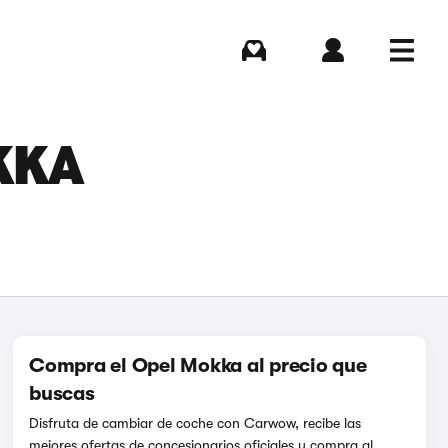
Comprar
Iniciar sesión
Menú
KKA
Compra el Opel Mokka al precio que
buscas
Disfruta de cambiar de coche con Carwow, recibe las
mejores ofertas de concesionarios oficiales y compra al