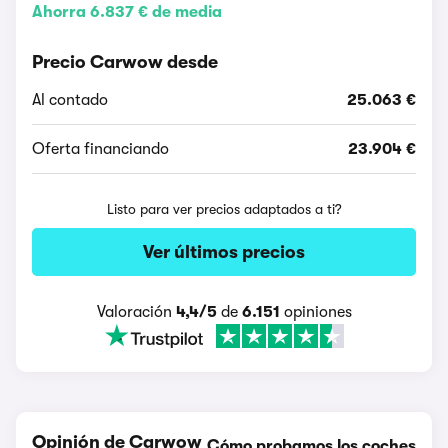
Ahorra 6.837 € de media
Precio Carwow desde
Al contado
25.063 €
Oferta financiando
23.904 €
Listo para ver precios adaptados a ti?
Ver últimos precios
Valoración
4,4/5
de
6.151
opiniones
Opinión de Carwow
Cómo probamos los coches