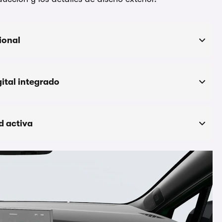
ional
gital integrado
d activa