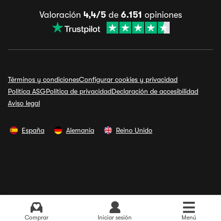
Valoración
4,4/5
de
6.151
opiniones
Términos y condiciones
Configurar cookies y privacidad
Política ASG
Política de privacidad
Declaración de accesibilidad
Aviso legal
España
Alemania
Reino Unido
Ver últimos precios
Comprar
Iniciar sesión
Menú