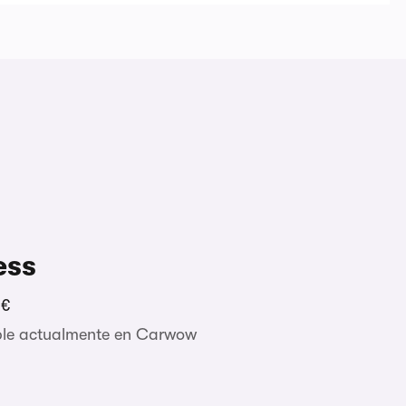
ess
 €
ble actualmente en Carwow