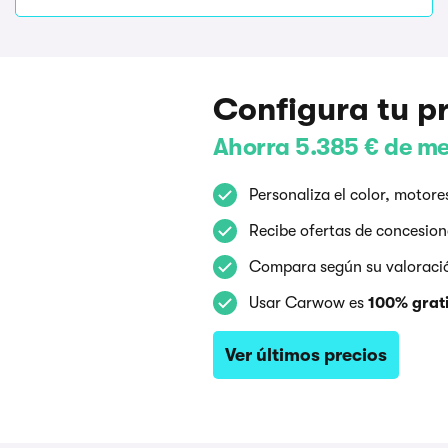
Configura tu p
Ahorra 5.385 € de m
Personaliza el color, moto
Recibe ofertas de concesiona
Compara según su valoración
Usar Carwow es
100% grati
Ver últimos precios