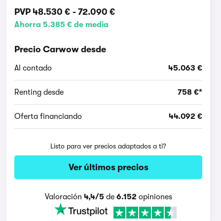
PVP
48.530 €
-
72.090 €
Ahorra 5.385 € de media
Precio Carwow desde
Al contado
45.063 €
Renting desde
758 €*
Oferta financiando
44.092 €
Listo para ver precios adaptados a ti?
Ver últimos precios
Valoración
4,4/5
de
6.152
opiniones