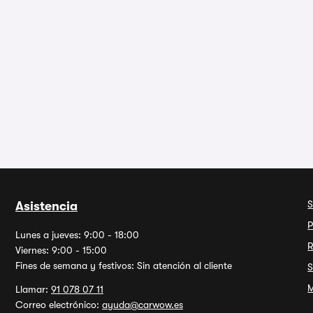
S
Asistencia
P
Lunes a jueves: 9:00 - 18:00
R
Viernes: 9:00 - 15:00
Fines de semana y festivos: Sin atención al cliente
S
M
Llamar:
91 078 07 11
Correo electrónico:
ayuda@carwow.es