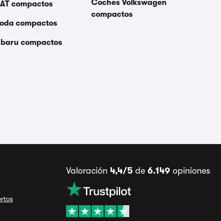
Coches Volkswagen
EAT compactos
compactos
koda compactos
ubaru compactos
Valoración
4,4/5
de
6.149
opiniones
ertos