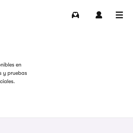
Comprar
Iniciar sesión
Menú
nibles en
es y pruebas
ciales.