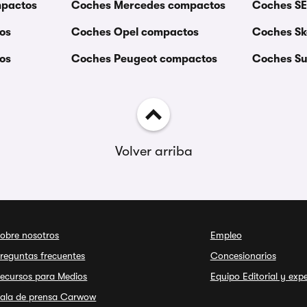
mpactos
Coches Mercedes compactos
Coches S
os
Coches Opel compactos
Coches S
os
Coches Peugeot compactos
Coches S
Volver arriba
obre nosotros
Empleo
reguntas frecuentes
Concesionarios
ecursos para Medios
Equipo Editorial y exp
ala de prensa Carwow