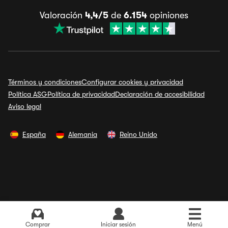
Valoración
4,4/5
de
6.154
opiniones
Términos y condiciones
Configurar cookies y privacidad
Política ASG
Política de privacidad
Declaración de accesibilidad
Aviso legal
España
Alemania
Reino Unido
Ver últimos precios
Comprar
Iniciar sesión
Menú