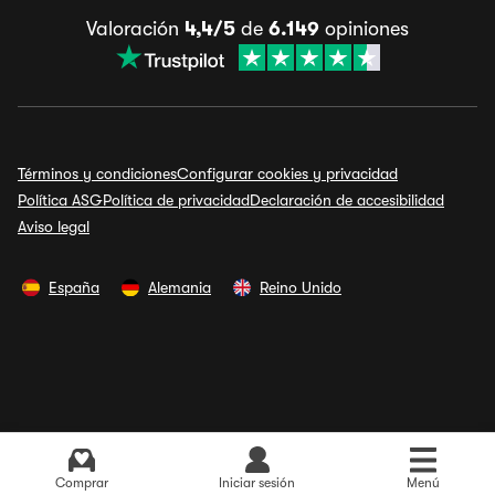
Valoración
4,4/5
de
6.149
opiniones
Términos y condiciones
Configurar cookies y privacidad
Política ASG
Política de privacidad
Declaración de accesibilidad
Aviso legal
España
Alemania
Reino Unido
Ver últimos precios
Comprar
Iniciar sesión
Menú