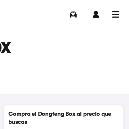
Comprar
Iniciar sesión
Menú
OX
Compra el Dongfeng Box al precio que
buscas