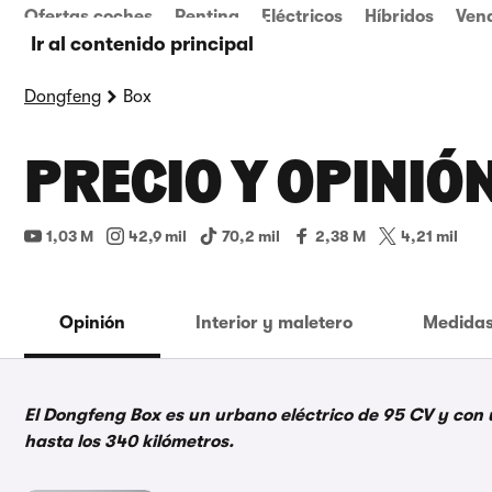
Ofertas coches
Renting
Eléctricos
Híbridos
Ven
Ir al contenido principal
Dongfeng
Box
PRECIO Y OPINIÓ
1,03 M
42,9 mil
70,2 mil
2,38 M
4,21 mil
Opinión
Interior y maletero
Medidas
El Dongfeng Box es un urbano eléctrico de 95 CV y con 
hasta los 340 kilómetros.