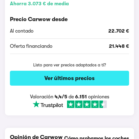
Ahorra 3.073 € de media
Precio Carwow desde
Al contado
22.702 €
Oferta financiando
21.448 €
Listo para ver precios adaptados a ti?
Ver últimos precios
Valoración
4,4/5
de
6.151
opiniones
Opinión de Carwow
Cómo probamos los coches