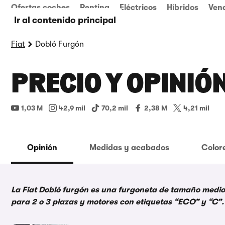
Ofertas coches
Renting
Eléctricos
Híbridos
Ven
Ir al contenido principal
Fiat
Dobló Furgón
PRECIO Y OPINIÓ
1,03 M
42,9 mil
70,2 mil
2,38 M
4,21 mil
Opinión
Medidas y acabados
Color
La Fiat Dobló furgón es una furgoneta de tamaño medio
para 2 o 3 plazas y motores con etiquetas “ECO” y “C”.