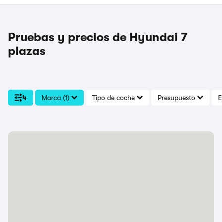
Pruebas y precios de Hyundai 7
plazas
4
Marca (1)
Tipo de coche
Presupuesto
E