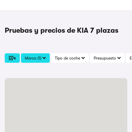
Pruebas y precios de KIA 7 plazas
4
Marca (1)
Tipo de coche
Presupuesto
E