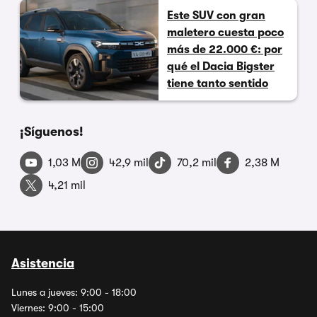
Este SUV con gran
maletero cuesta poco
más de 22.000 €: por
qué el Dacia Bigster
tiene tanto sentido
¡Síguenos!
1,03 M
42,9 mil
70,2 mil
2,38 M
4,21 mil
Asistencia
Lunes a jueves: 9:00 - 18:00
Viernes: 9:00 - 15:00