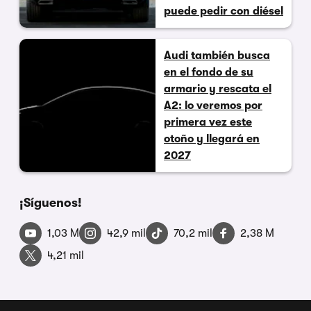
puede pedir con diésel
Audi también busca
en el fondo de su
armario y rescata el
A2: lo veremos por
primera vez este
otoño y llegará en
2027
¡Síguenos!
1,03 M
42,9 mil
70,2 mil
2,38 M
4,21 mil