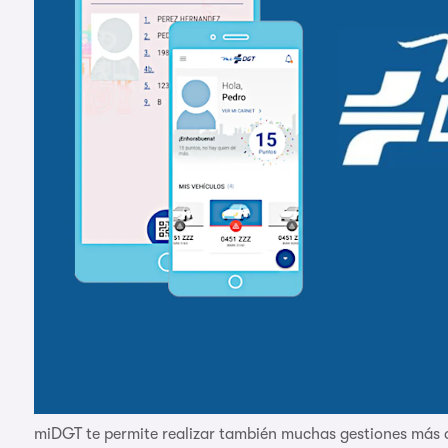
miDGT te permite realizar también muchas gestiones más al