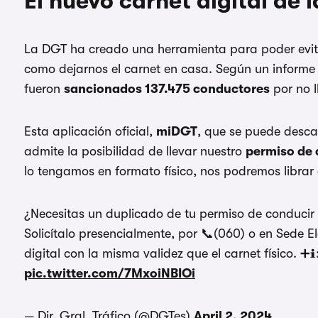
El nuevo carnet digital de 
La DGT ha creado una herramienta para poder evit
como dejarnos el carnet en casa. Según un informe
fueron
sancionados 137.475 conductores
por no l
Esta aplicación oficial,
miDGT
, que se puede desca
admite la posibilidad de llevar nuestro
permiso de 
lo tengamos en formato físico, nos podremos librar 
¿Necesitas un duplicado de tu permiso de conducir 
Solicítalo presencialmente, por 📞(060) o en Sede E
digital con la misma validez que el carnet físico. ➕ℹ️
pic.twitter.com/7MxoiNBIOi
— Dir. Gral. Tráfico (@DGTes)
April 2, 2024