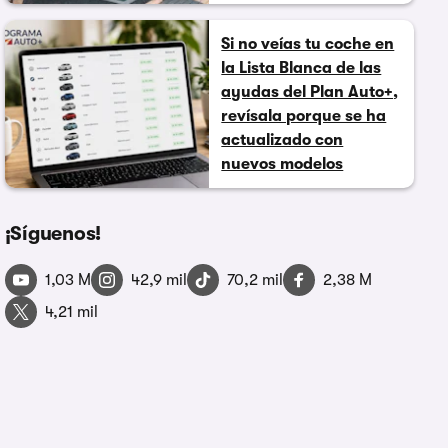
Si no veías tu coche en
la Lista Blanca de las
ayudas del Plan Auto+,
revísala porque se ha
actualizado con
nuevos modelos
¡Síguenos!
1,03 M
42,9 mil
70,2 mil
2,38 M
4,21 mil