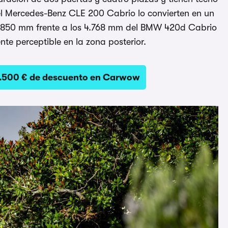
el Mercedes-Benz CLE 200 Cabrio lo convierten en un
4.850 mm frente a los 4.768 mm del BMW 420d Cabrio
nte perceptible en la zona posterior.
5.500 € de descuento en Carwow