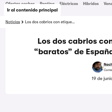
Ofertas coches
Renting
Eléctricos
Híbridos
Ven
Ir al contenido principal
Noticias
Los dos cabrios con etiqueta ECO más “baratos” de España no son tan baratos
Los dos cabrios co
“baratos” de España
Nach
Conte
19 de jun