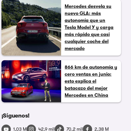
Mercedes desvela su
nuevo GLA: más
autonomía que un
Tesla Model Y y carga
más rápido que casi
cualquier coche del
mercado
866 km de autonomía y
cero ventas en junio:
esto explica el
batacazo del mejor
Mercedes en China
¡Síguenos!
1,03 M
42,9 mil
70,2 mil
2,38 M