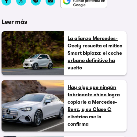
Leer más
La alianza Mercedes-
Geely resucita el mítico
Smart biplaza: el coche
urbano definitivo ha
vuelto
Hay algo que ningún
fabricante chino logra
copiarle a Mercedes-
Benz, y su Clase C
eléctrico me lo
confirma