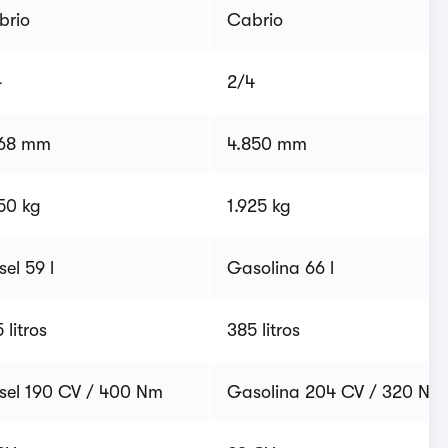
brio
Cabrio
4
2/4
768 mm
4.850 mm
50 kg
1.925 kg
sel 59 l
Gasolina 66 l
 litros
385 litros
sel 190 CV / 400 Nm
Gasolina 204 CV / 320 Nm