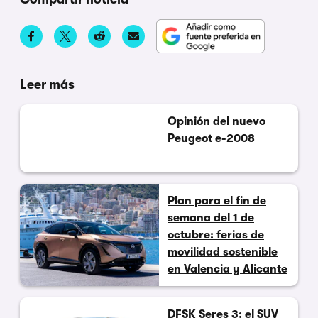
Leer más
Opinión del nuevo
Peugeot e-2008
Plan para el fin de
semana del 1 de
octubre: ferias de
movilidad sostenible
en Valencia y Alicante
DFSK Seres 3: el SUV