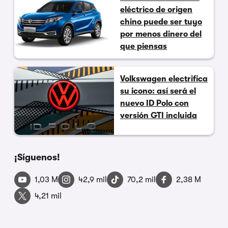
eléctrico de origen
chino puede ser tuyo
por menos dinero del
que piensas
Volkswagen electrifica
su icono: así será el
nuevo ID Polo con
versión GTI incluida
¡Síguenos!
1,03 M
42,9 mil
70,2 mil
2,38 M
4,21 mil