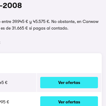
E-2008
o entre 39.945 € y 45.575 €. No obstante, en Carwow
 es de 31.665 € si pagas al contado.
:
945 €
Ver ofertas
.995 €
Ver ofertas