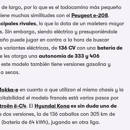
s de largo, por lo que es el todocamino más pequeño
tiene muchas similitudes con el
Peugeot e-208
.
cipales rivales
, lo que lo dota de un maletero mayor
. Sin embargo, siendo eléctrico y presuponiéndole
ño puede jugar en contra a la hora de buscar
s variantes eléctricas, de
136 CV
con una
batería de
ue les otorga una
autonomía de 333 y 406
 este modelo también tiene versiones gasolina y
a secas.
Mokka-e
en cuanto a que utilizan el mismo chasis y la
tabilidad el modelo francés está varios pasos por
troën ë-C4
. El
Hyundai Kona
es sin duda uno de
e dos versiones, la de 136 caballos con 305 km de
batería de 64 kWh), jugando en otra liga.