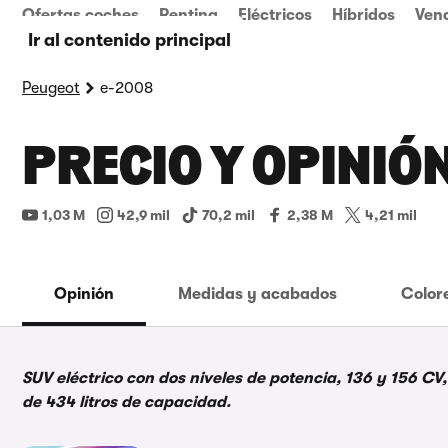
Ofertas coches
Renting
Eléctricos
Híbridos
Ven
Ir al contenido principal
Peugeot
e-2008
PRECIO Y OPINIÓ
1,03 M
42,9 mil
70,2 mil
2,38 M
4,21 mil
Opinión
Medidas y acabados
Color
SUV eléctrico con dos niveles de potencia, 136 y 156 C
de 434 litros de capacidad.