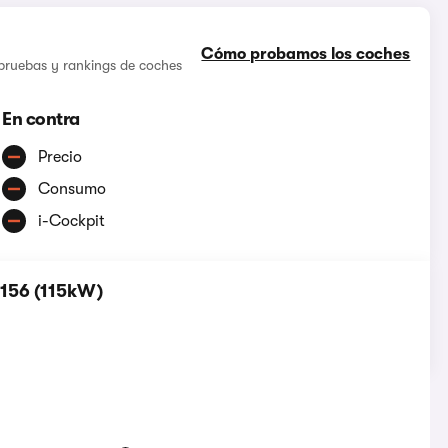
Cómo probamos los coches
 pruebas y rankings de coches
En contra
Precio
Consumo
i-Cockpit
 156 (115kW)