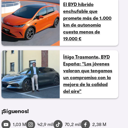
El BYD híbrido
enchufable que
promete más de 1.000
km de autonomía
cuesta menos de
19.000 €
Íñigo Trasmonte, BYD
España: “Los jóvenes
valoran que tengamos
un compromiso con la
mejora de la calidad
del aire”
¡Síguenos!
1,03 M
42,9 mil
70,2 mil
2,38 M