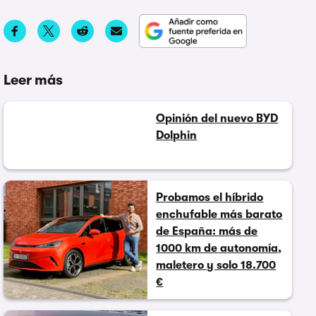
Leer más
Opinión del nuevo BYD
Dolphin
Probamos el híbrido
enchufable más barato
de España: más de
1000 km de autonomía,
maletero y solo 18.700
€