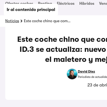
Ofertas coches
Renting
Eléctricos
Híbridos
Ven
Ir al contenido principal
Noticias
Este coche chino que compite con el Volkswagen ID.3 se actualiza: nuevo diseño, más espacio en el maletero y mejoras en la carga
Este coche chino que co
ID.3 se actualiza: nuev
el maletero y me
David Díez
Periodista de actualid
23 de abr