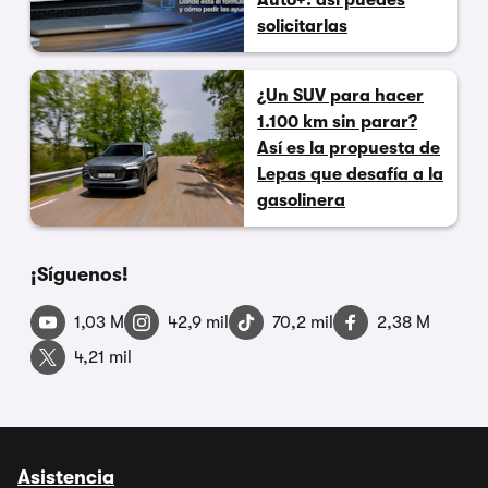
Auto+: así puedes
solicitarlas
¿Un SUV para hacer
1.100 km sin parar?
Así es la propuesta de
Lepas que desafía a la
gasolinera
¡Síguenos!
1,03 M
42,9 mil
70,2 mil
2,38 M
4,21 mil
Asistencia