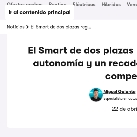
Ofertas coches
Renting
Eléctricos
Híbridos
Ven
Ir al contenido principal
Noticias
El Smart de dos plazas regresa con 400 km de autonomía y un recado envenenado para su competencia
El Smart de dos plazas
autonomía y un recad
compe
Miguel Galante
Especialista en actu
22 de abr