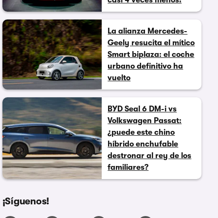
casi 4 veces menos!
La alianza Mercedes-
Geely resucita el mítico
Smart biplaza: el coche
urbano definitivo ha
vuelto
BYD Seal 6 DM-i vs
Volkswagen Passat:
¿puede este chino
híbrido enchufable
destronar al rey de los
familiares?
¡Síguenos!