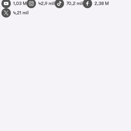
1,03 M
42,9 mil
70,2 mil
2,38 M
4,21 mil