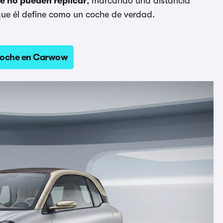
e no pueden replicar
, marcando una distancia
 que él define como un coche de verdad.
coche en Carwow