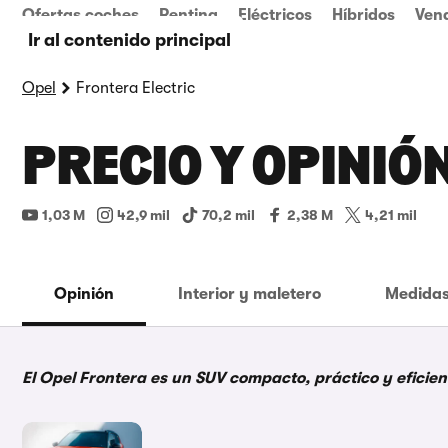
Ofertas coches
Renting
Eléctricos
Híbridos
Ven
Ir al contenido principal
Opel
Frontera Electric
PRECIO Y OPINIÓ
1,03 M
42,9 mil
70,2 mil
2,38 M
4,21 mil
Opinión
Interior y maletero
Medidas
El Opel Frontera es un SUV compacto, práctico y eficient