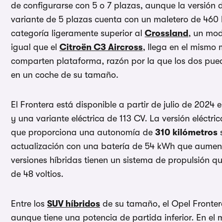
de configurarse con 5 o 7 plazas, aunque la versión 
variante de 5 plazas cuenta con un maletero de 460 l
categoría ligeramente superior al
Crossland
, un mod
igual que el
Citroën C3 Aircross
, llega en el mism
comparten plataforma, razón por la que los dos pueden
en un coche de su tamaño.
El Frontera está disponible a partir de julio de 2024 
y una variante eléctrica de 113 CV. La versión eléctr
que proporciona una autonomía de
310 kilómetros
s
actualización con una batería de 54 kWh que aument
versiones híbridas tienen un sistema de propulsión 
de 48 voltios.
Entre los
SUV híbridos
de su tamaño, el Opel Fronter
aunque tiene una potencia de partida inferior. En e