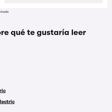
cinado
re qué te gustaría leer
ric
lectric