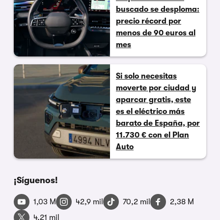
buscado se desploma:
precio récord por
menos de 90 euros al
mes
Si solo necesitas
moverte por ciudad y
aparcar gratis, este
es el eléctrico más
barato de España, por
11.730 € con el Plan
Auto
¡Síguenos!
1,03 M
42,9 mil
70,2 mil
2,38 M
4,21 mil