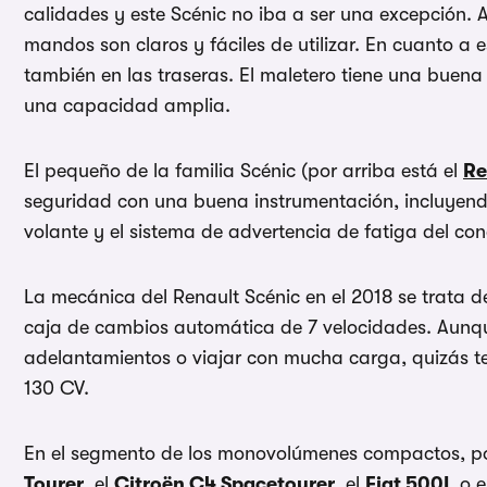
calidades y este Scénic no iba a ser una excepción.
mandos son claros y fáciles de utilizar. En cuanto a e
también en las traseras. El maletero tiene una bue
una capacidad amplia.
El pequeño de la familia Scénic (por arriba está el
Re
seguridad con una buena instrumentación, incluyendo
volante y el sistema de advertencia de fatiga del con
La mecánica del Renault Scénic en el 2018 se trata 
caja de cambios automática de 7 velocidades. Aunque 
adelantamientos o viajar con mucha carga, quizás te 
130 CV.
En el segmento de los monovolúmenes compactos, po
Tourer
, el
Citroën C4 Spacetourer
, el
Fiat 500L
o e