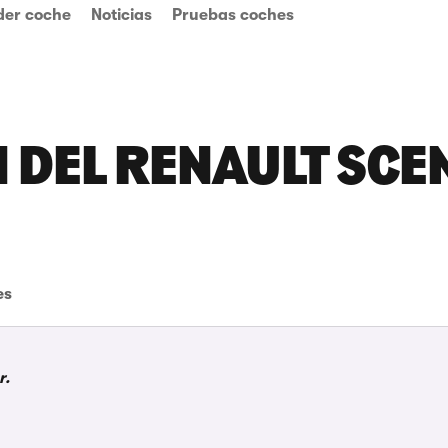
der coche
Noticias
Pruebas coches
N DEL RENAULT SCE
es
r.