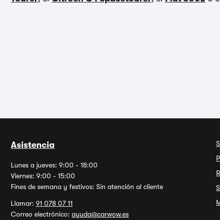
S
Asistencia
P
Lunes a jueves: 9:00 - 18:00
R
Viernes: 9:00 - 15:00
Fines de semana y festivos: Sin atención al cliente
S
M
Llamar:
91 078 07 11
Correo electrónico:
ayuda@carwow.es