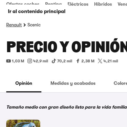
Ofertas coches
Renting
Eléctricos
Híbridos
Ven
Ir al contenido principal
Renault
Scenic
PRECIO Y OPINIÓ
1,03 M
42,9 mil
70,2 mil
2,38 M
4,21 mil
Opinión
Medidas y acabados
Color
Tamaño medio con gran diseño listo para la vida familia