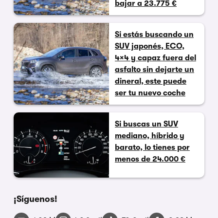
bajar a 23.775 €
Si estás buscando un
SUV japonés, ECO,
4×4 y capaz fuera del
asfalto sin dejarte un
dineral, este puede
ser tu nuevo coche
Si buscas un SUV
mediano, híbrido y
barato, lo tienes por
menos de 24.000 €
¡Síguenos!