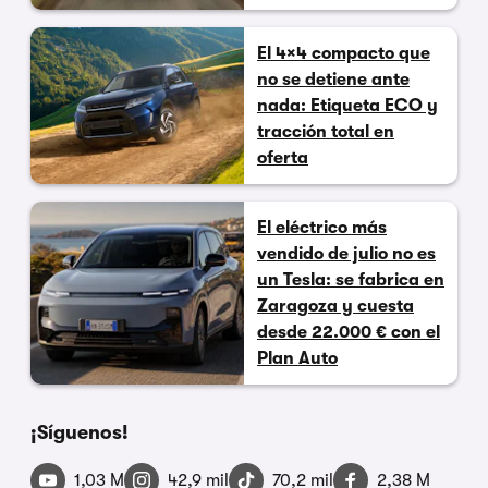
El 4×4 compacto que
no se detiene ante
nada: Etiqueta ECO y
tracción total en
oferta
El eléctrico más
vendido de julio no es
un Tesla: se fabrica en
Zaragoza y cuesta
desde 22.000 € con el
Plan Auto
¡Síguenos!
1,03 M
42,9 mil
70,2 mil
2,38 M