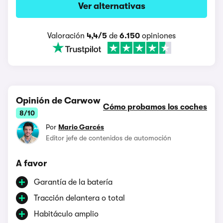
Ver alternativas
Valoración
4,4/5
de
6.150
opiniones
Opinión de Carwow
Cómo probamos los coches
8/10
Por
Mario Garcés
Editor jefe de contenidos de automoción
A favor
Garantía de la batería
Tracción delantera o total
Habitáculo amplio