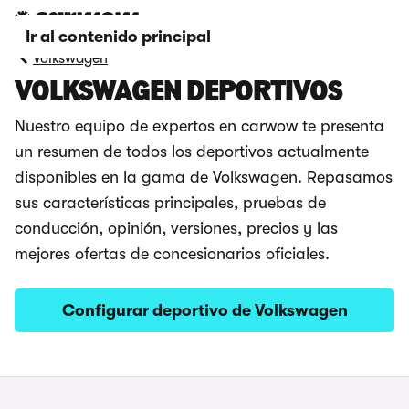
Ir al contenido principal
Volkswagen
VOLKSWAGEN DEPORTIVOS
Nuestro equipo de expertos en carwow te presenta
un resumen de todos los deportivos actualmente
disponibles en la gama de Volkswagen. Repasamos
sus características principales, pruebas de
conducción, opinión, versiones, precios y las
mejores ofertas de concesionarios oficiales.
Configurar deportivo de Volkswagen