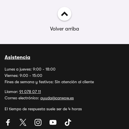
Volver arriba
Asistencia
Lunes a jueves: 9:00 - 18:00
Viernes: 9:00 - 15:00
Fines de semana y festivos: Sin atención al cliente
Llamar:
91 078 07 11
Correo electrónico:
ayuda@carwow.es
El tiempo de respuesta suele ser de 4 horas