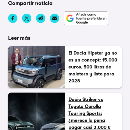
Compartir noticia
Leer más
El Dacia Hipster ya no
es un concept: 15.000
euros, 500 litros de
maletero y listo para
2028
Dacia Striker vs
Toyota Corolla
Touring Sports:
¿merece la pena
pagar casi 3.000 €