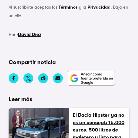
Al suscribirte aceptas los
Términos
y la
Privacidad
. Baja en
un clic.
Por ·
David Díez
Compartir noticia
Leer más
El Dacia Hipster ya no
es un concept: 15.000
euros, 500 litros de
maletero y listo para