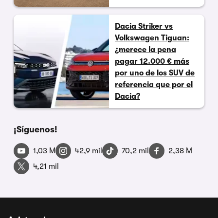
Dacia Striker vs
Volkswagen Tiguan:
¿merece la pena
pagar 12.000 € más
por uno de los SUV de
referencia que por el
Dacia?
¡Síguenos!
1,03 M
42,9 mil
70,2 mil
2,38 M
4,21 mil