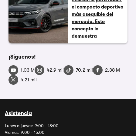
el compacto deportivo
más asequible del
mercado. Este
concepto lo
demuestra
¡Síguenos!
1,03 M
42,9 mil
70,2 mil
2,38 M
4,21 mil
Asistencia
Lunes a jueves: 9:00 - 18:00
Viernes: 9:00 - 15:00