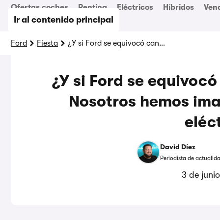
Ofertas coches
Renting
Eléctricos
Híbridos
Ven
Ir al contenido principal
Ford
Fiesta
¿Y si Ford se equivocó cancelando el Fiesta? Nosotros hemos imaginado su vuelta en eléctrico
¿Y si Ford se equivocó
Nosotros hemos ima
eléc
David Díez
Periodista de actualid
3 de juni